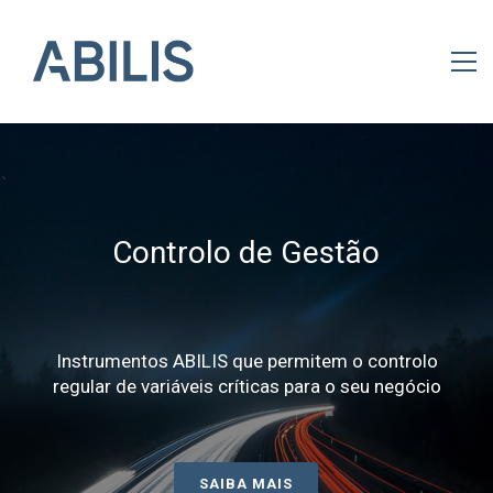
C
o
n
t
r
o
l
o
d
e
G
e
s
t
ã
o
Instrumentos ABILIS que permitem o controlo
regular de variáveis críticas para o seu negócio
SAIBA MAIS